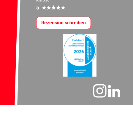
5
★
★
★
★
★
Rezension schreiben