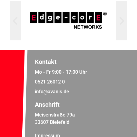
Kontakt
Mo - Fr 9:00 - 17:00 Uhr
0521 26012 0
info@avanis.de
Anschrift
Meisenstraße 79a
33607 Bielefeld
Impressum