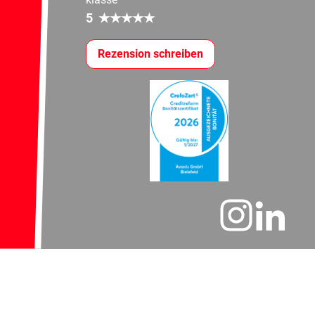
5
★
★
★
★
★
Rezension schreiben