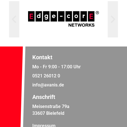
Kontakt
Mo - Fr 9:00 - 17:00 Uhr
0521 26012 0
info@avanis.de
Anschrift
Meisenstraße 79a
33607 Bielefeld
Impressum