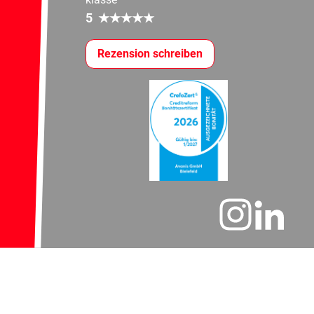
5
★
★
★
★
★
Rezension schreiben