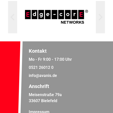
Kontakt
Mo - Fr 9:00 - 17:00 Uhr
0521 26012 0
info@avanis.de
Anschrift
Meisenstraße 79a
33607 Bielefeld
Impressum