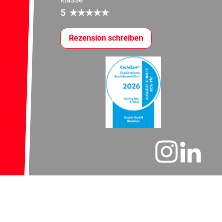
5
★
★
★
★
★
Rezension schreiben