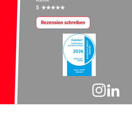
5
★
★
★
★
★
Rezension schreiben