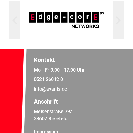
Kontakt
Mo - Fr 9:00 - 17:00 Uhr
0521 26012 0
info@avanis.de
Anschrift
Meisenstraße 79a
33607 Bielefeld
Impressum