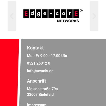
Kontakt
Mo - Fr 9:00 - 17:00 Uhr
0521 26012 0
info@avanis.de
Anschrift
Meisenstraße 79a
33607 Bielefeld
Impressum