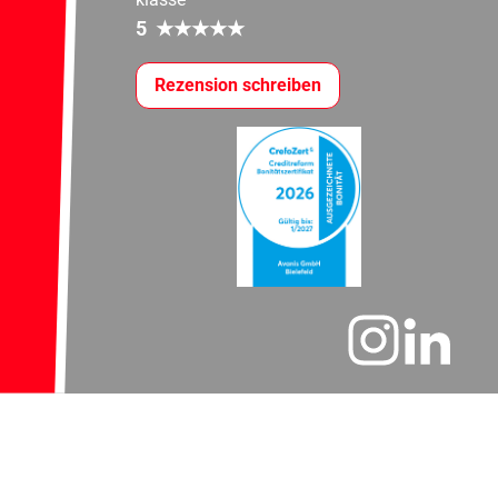
5
★
★
★
★
★
Rezension schreiben