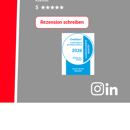
5
★
★
★
★
★
Rezension schreiben