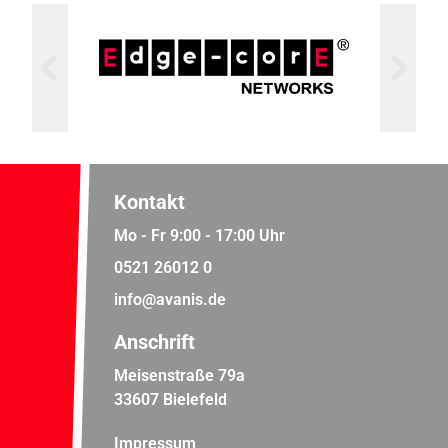
Kontakt
Mo - Fr 9:00 - 17:00 Uhr
0521 26012 0
info@avanis.de
Anschrift
Meisenstraße 79a
33607 Bielefeld
Impressum