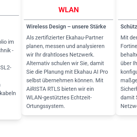
WLAN
Wireless Design – unsere Stärke
Schütz
Als zertifizierter Ekahau-Partner
Mit de
lio im
planen, messen und analysieren
Forti
hnik -
wir Ihr drahtloses Netzwerk.
behalte
Alternativ schulen wir Sie, damit
über I
DSL2-
Sie die Planung mit Ekahau AI Pro
konfig
selbst übernehmen können. Mit
maßge
n
AiRISTA RTLS bieten wir ein
Sicherh
hkabeln
WLAN-gestütztes Echtzeit-
damit S
Ortungssystem.
Netzwe