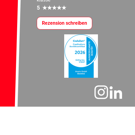
5
★
★
★
★
★
Rezension schreiben