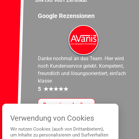
DIN ISO 9001 Zertifikat
Google Rezensionen
Danke nochmal an das Team. Hier wird
noch Kundenservice gelebt. Kompetent,
freundlich und lösungsorientiert, einfach
klasse
5
★
★
★
★
★
Rezension schreiben
Verwendung von Cookies
Wir nutzen Cookies (auch von Drittanbietern),
um Inhalte zu personalisieren und Surfverhalten