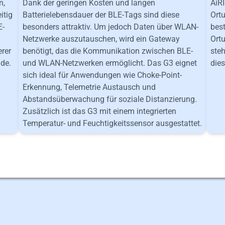
n,
Dank der geringen Kosten und langen
AiRI
itig
Batterielebensdauer der BLE-Tags sind diese
Ortu
E-
besonders attraktiv. Um jedoch Daten über WLAN-
bes
Netzwerke auszutauschen, wird ein Gateway
Ort
erer
benötigt, das die Kommunikation zwischen BLE-
steh
de.
und WLAN-Netzwerken ermöglicht. Das G3 eignet
die
sich ideal für Anwendungen wie Choke-Point-
Erkennung, Telemetrie Austausch und
Abstandsüberwachung für soziale Distanzierung.
Zusätzlich ist das G3 mit einem integrierten
Temperatur- und Feuchtigkeitssensor ausgestattet.