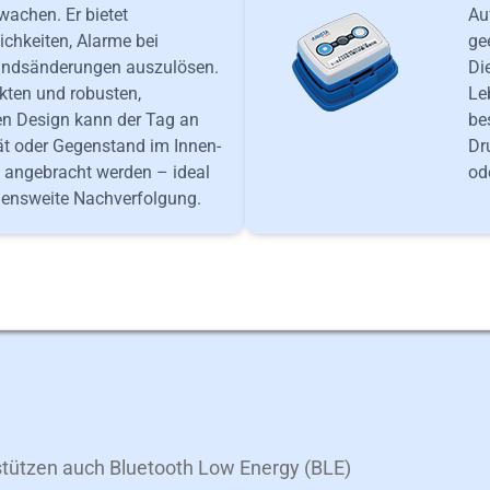
achen. Er bietet
Au
chkeiten, Alarme bei
ge
andsänderungen auszulösen.
Di
ten und robusten,
Le
n Design kann der Tag an
be
t oder Gegenstand im Innen-
Dr
 angebracht werden – ideal
od
mensweite Nachverfolgung.
rstützen auch Bluetooth Low Energy (BLE)