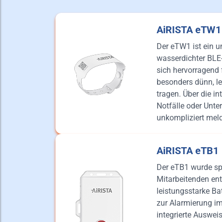
AiRISTA eTW1
Der eTW1 ist ein u
wasserdichter BLE-
sich hervorragend f
besonders dünn, l
tragen. Über die in
Notfälle oder Unte
unkompliziert mel
AiRISTA eTB1
Der eTB1 wurde spe
Mitarbeitenden entw
leistungsstarke Bat
zur Alarmierung im
integrierte Auswei