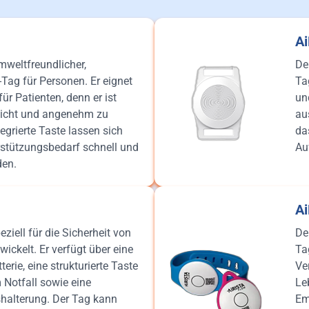
A
mweltfreundlicher,
De
Tag für Personen. Er eignet
Ta
ür Patienten, denn er ist
un
eicht und angenehm zu
au
tegrierte Taste lassen sich
da
rstützungsbedarf schnell und
Au
den.
A
ziell für die Sicherheit von
De
ickelt. Er verfügt über eine
Ta
terie, eine strukturierte Taste
Ve
 Notfall sowie eine
Le
shalterung. Der Tag kann
Em