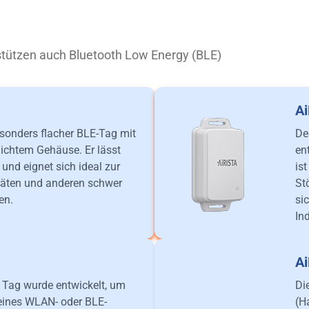
rstützen auch Bluetooth Low Energy (BLE)
A
esonders flacher BLE-Tag mit
De
ichtem Gehäuse. Er lässt
en
n und eignet sich ideal zur
is
äten und anderen schwer
St
en.
si
In
A
 Tag wurde entwickelt, um
Di
 eines WLAN- oder BLE-
(H