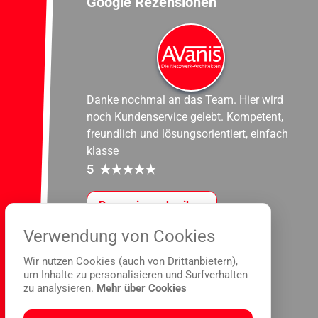
Google Rezensionen
Danke nochmal an das Team. Hier wird
noch Kundenservice gelebt. Kompetent,
freundlich und lösungsorientiert, einfach
klasse
5
★
★
★
★
★
Rezension schreiben
Verwendung von Cookies
Wir nutzen Cookies (auch von Drittanbietern),
um Inhalte zu personalisieren und Surfverhalten
zu analysieren.
Mehr über Cookies