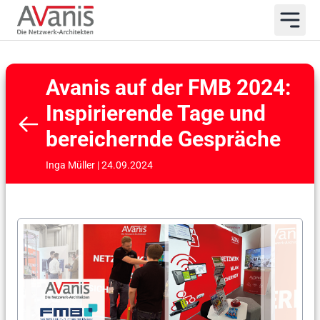
Avanis auf der FMB 2024:
Inspirierende Tage und
bereichernde Gespräche
Inga Müller | 24.09.2024