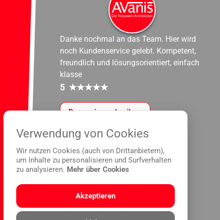
Danke nochmal an das Team. Hier wird
noch Kundenservice gelebt. Kompetent,
freundlich und lösungsorientiert, einfach
klasse
5
★
★
★
★
★
Rezension schreiben
Verwendung von Cookies
Wir nutzen Cookies (auch von Drittanbietern),
um Inhalte zu personalisieren und Surfverhalten
zu analysieren.
Mehr über Cookies
Akzeptieren