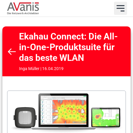
Ekahau Connect: Die All-
in-One-Produktsuite für
das beste WLAN
Inga Müller | 16.04.2019