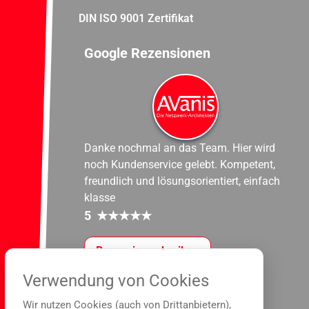
DIN ISO 9001 Zertifikat
Google Rezensionen
Danke nochmal an das Team. Hier wird
noch Kundenservice gelebt. Kompetent,
freundlich und lösungsorientiert, einfach
klasse
5
★
★
★
★
★
Rezension schreiben
Verwendung von Cookies
Wir nutzen Cookies (auch von Drittanbietern),