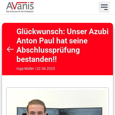
Glückwunsch: Unser Azubi
Anton Paul hat seine
Abschlussprüfung
bestanden!!
Inga Müller | 22.06.2023