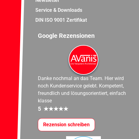
Newsletter
Service & Downloads
DIN ISO 9001 Zertifikat
Google Rezensionen
Danke nochmal an das Team. Hier wird
noch Kundenservice gelebt. Kompetent,
freundlich und lösungsorientiert, einfach
klasse
5
★
★
★
★
★
Rezension schreiben