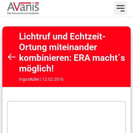
Lichtruf und Echtzeit-
Ortung miteinander
kombinieren: ERA macht´s
möglich!
Inga Müller | 12.02.2016