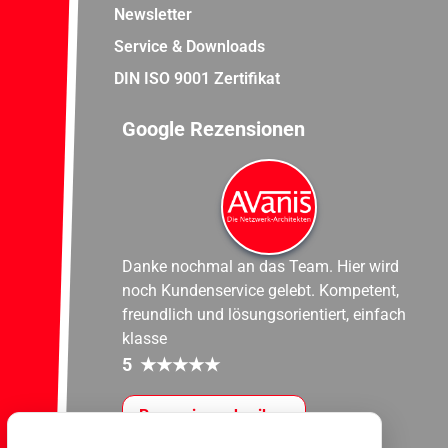
Newsletter
Service & Downloads
DIN ISO 9001 Zertifikat
Google Rezensionen
Danke nochmal an das Team. Hier wird
noch Kundenservice gelebt. Kompetent,
freundlich und lösungsorientiert, einfach
klasse
5
★
★
★
★
★
Rezension schreiben