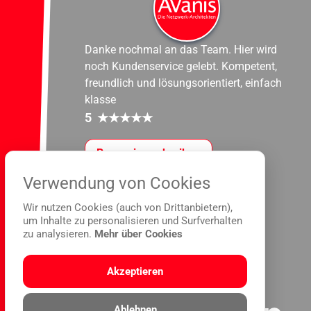
Danke nochmal an das Team. Hier wird
noch Kundenservice gelebt. Kompetent,
freundlich und lösungsorientiert, einfach
klasse
5
★
★
★
★
★
Rezension schreiben
Verwendung von Cookies
Wir nutzen Cookies (auch von Drittanbietern),
um Inhalte zu personalisieren und Surfverhalten
zu analysieren.
Mehr über Cookies
Akzeptieren
Ablehnen