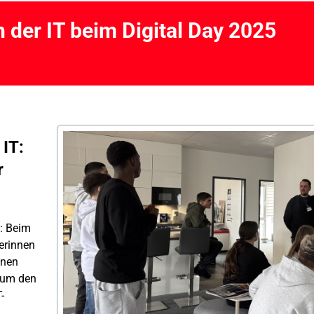
 der IT beim Digital Day 2025
 IT:
r
: Beim
lerinnen
inen
– um den
-