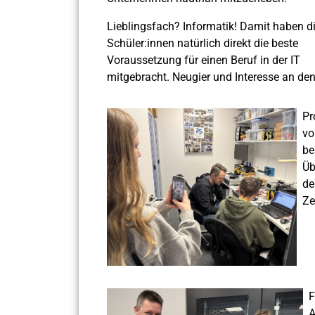
Lieblingsfach? Informatik! Damit haben d
Schüler:innen natürlich direkt die beste
Voraussetzung für einen Beruf in der IT
mitgebracht. Neugier und Interesse an den
Pr
vo
be
Üb
de
Ze
F
A