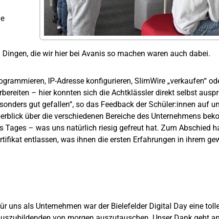
ie
 Dingen, die wir hier bei Avanis so machen waren auch dabei.
ogrammieren, IP-Adresse konfigurieren, SlimWire „verkaufen“ o
rbereiten – hier konnten sich die Achtklässler direkt selbst aus
sonders gut gefallen“, so das Feedback der Schüler:innen auf u
erblick über die verschiedenen Bereiche des Unternehmens be
s Tages – was uns natürlich riesig gefreut hat. Zum Abschied h
rtifikat entlassen, was ihnen die ersten Erfahrungen in ihrem ge
ür uns als Unternehmen war der Bielefelder Digital Day eine tolle
uszubildenden von morgen auszutauschen. Unser Dank geht an 