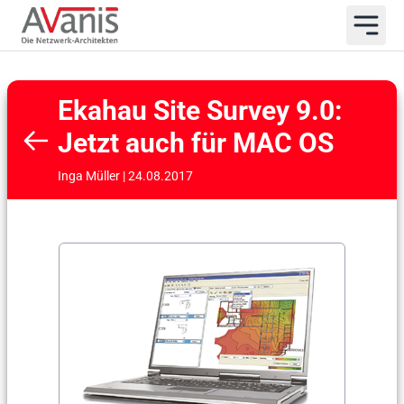
Ekahau Site Survey 9.0:
Jetzt auch für MAC OS
Inga Müller | 24.08.2017