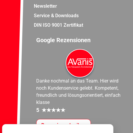
Newsletter
Service & Downloads
DIN ISO 9001 Zertifikat
Google Rezensionen
Danke nochmal an das Team. Hier wird
noch Kundenservice gelebt. Kompetent,
freundlich und lösungsorientiert, einfach
klasse
5
★
★
★
★
★
Rezension schreiben