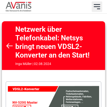
Netzwerk über
Telefonkabel: Netsys
bringt neuen VDSL2-
Konverter an den Start!
Inga Müller | 02.08.2024