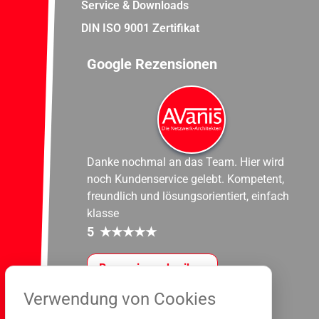
Service & Downloads
DIN ISO 9001 Zertifikat
Google Rezensionen
Danke nochmal an das Team. Hier wird
noch Kundenservice gelebt. Kompetent,
freundlich und lösungsorientiert, einfach
klasse
5
★
★
★
★
★
Rezension schreiben
Verwendung von Cookies